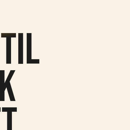
til
k
et