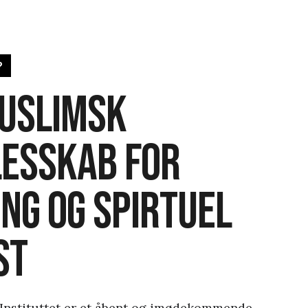
?
uslimsk
esskab for
ng og spirtuel
st
Instituttet er et åbent og imødekommende