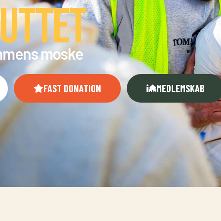
tuttet
ammens moske
FAST DONATION
MEDLEMSKAB