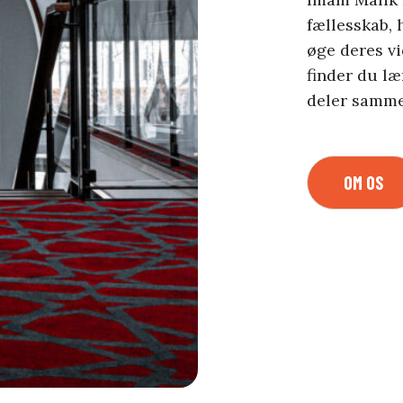
fællesskab, 
øge deres v
finder du læ
deler samme
OM OS