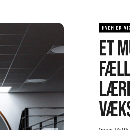
HVEM ER VI
Et m
fæll
læri
væk
Imam Malik 