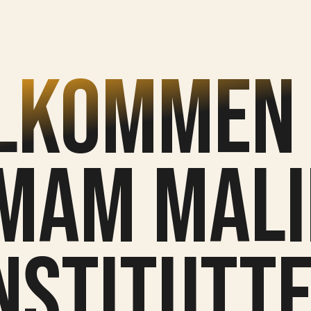
lkommen 
Imam Mali
nstitutt